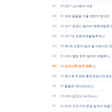
107
2017 간사회의 개최
106
아래 글들을 지울 권한이 없네요
105
2017 문경시 일자리 채용박람회 
104
2017년 포항국제불빛축제
103
제1회 포항의 빛과 철 야경사진
102
2016 힐링 영주 일자리 박람회
101
선거사무 요구 의뢰
100
제21회 무궁화 홍천관광사진공모전(2
99
출품표 게시(안내)
98
2016 금오산 Job Fair
97
2016 구인구직 문경 일자리 채용