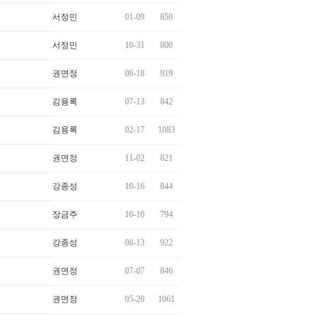
서정민
01-09
850
서정민
10-31
800
권면정
08-18
919
김용록
07-13
842
김용록
02-17
1083
권면정
11-02
821
강종성
10-16
844
장금주
10-10
794
강종성
08-13
922
권면정
07-07
846
권면정
05-20
1061