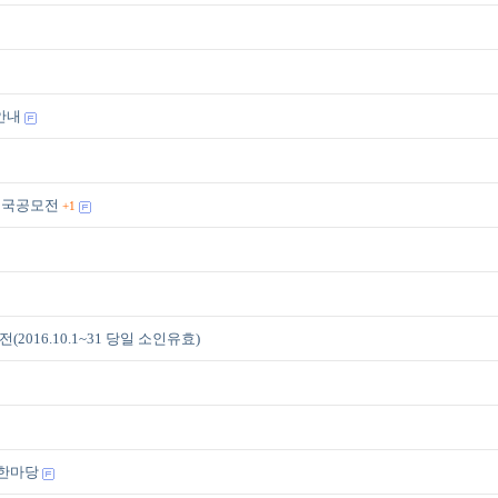
안내
 전국공모전
+1
016.10.1~31 당일 소인유효)
 한마당