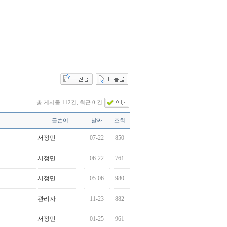
총 게시물 112건, 최근 0 건
글쓴이
날짜
조회
서정민
07-22
850
서정민
06-22
761
서정민
05-06
980
관리자
11-23
882
서정민
01-25
961