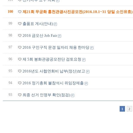
100
제21회 무궁화 홍천관광사진공모전(2016.10.1~31 당일 소인유효)
99
출품표 게시(안내)
98
2016 금오산 Job Fair
97
2016 구인구직 문경 일자리 채용 한마당
96
제 5회 봉화관광공모전단 검토요청
95
2016년도 사협연회비 납부(정산)보고
94
2016 정기총회 불참석시 위임장제출
93
최종 선거 인명부 확인(점검)
1
2