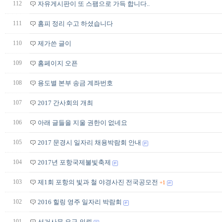
112
자유게시판이 또 스팸으로 가득 합니다..
111
홈피 정리 수고 하셨습니다
110
제가쓴 글이
109
홈페이지 오픈
108
용도별 본부 송금 계좌번호
107
2017 간사회의 개최
106
아래 글들을 지울 권한이 없네요
105
2017 문경시 일자리 채용박람회 안내
104
2017년 포항국제불빛축제
103
제1회 포항의 빛과 철 야경사진 전국공모전
+1
102
2016 힐링 영주 일자리 박람회
101
선거사무 요구 의뢰