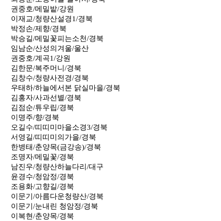
권중호/메밀밭/강원
이재교/청량산설경1/경북
박정손/제향/경북
박승길/메밀꽃피는소천/경북
임남순/산성의겨울/울산
권중호/계곡1/강원
김한문/복주머니/경북
김창수/청량사전경/경북
우태하/하늘에서본 닭실마을/경북
김홍자/사과선별/경북
김점순/튜우립/경북
이명주/향/경북
오길수/띠띠미마을소경3/경북
서영길/띠띠미의가을/경북
한병태/춘양목(금강송)/경북
조명자/메밀꽃/경북
남진우/청량산하늘다리/대구
윤경수/청암정/경북
조용화/고향길/경북
이문기/아름다운청량산/경북
이문기/눈내린 청암정/경북
이복현/춘양목/경북