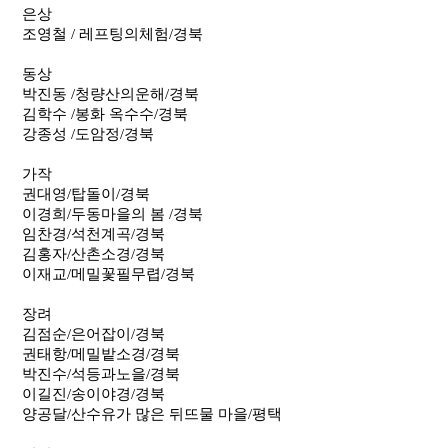
은상
조영철 / 레프팅의체험/경북
동상
박진동 /청량산의운해/경북
김학수 /봉화 옥수수/경북
강종성 /도암정/경북
가작
권대영/탑돌이/경북
이경희/두동마을의 봄 /경북
임찬경/석천계곡/경북
김홍자/산촌소경/경북
이재교/메밀꽃필무렵/경북
장려
김점순/은어잡이/경북
권태항/메밀밭소경/경북
박진수/석등과노을/경북
이길진/송이야경/경북
양공달/산수유가 많은 뒤뜨물 마을/평택