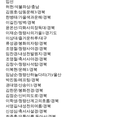
입선
허헌/석불좌상/충남
김원호/삼동운해3/경북
한병태/가을색과운해/경북
이길진/빙벽/경북
윤온선/각화사의장독대/경북
이재순/청량사의가을1/경기도
이상대/즐거운하루/대구
류성광/봉화의자랑/경북
조영철/청량사야경/경북
임찬경/내성천발원지/경북
조영철/축서사야경/경북
김창수/청량사석탑/경북
이복현/운해1/경북
임남순/청량산하늘다리(가)/울산
박진동/레프팅/경북
권대영/산송이1/경북
김한문/봉화전경/경북
김점순/신비의도로/경북
이학셩/청량산계고의흐름/경북
서영길/내성천의여름/경북
신성심/축서사설경/경북
최종훈/모퉁이를 돌아서/경북