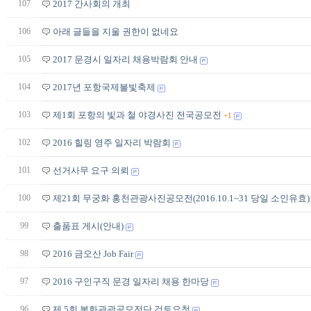
107
2017 간사회의 개최
106
아래 글들을 지울 권한이 없네요
105
2017 문경시 일자리 채용박람회 안내
104
2017년 포항국제불빛축제
103
제1회 포항의 빛과 철 야경사진 전국공모전
+1
102
2016 힐링 영주 일자리 박람회
101
선거사무 요구 의뢰
100
제21회 무궁화 홍천관광사진공모전(2016.10.1~31 당일 소인유효)
99
출품표 게시(안내)
98
2016 금오산 Job Fair
97
2016 구인구직 문경 일자리 채용 한마당
96
제 5회 봉화관광공모전단 검토요청