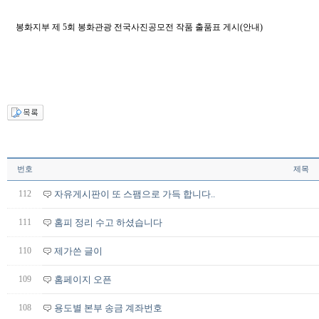
봉화지부 제 5회 봉화관광 전국사진공모전 작품 출품표 게시(안내)
번호
제목
112
자유게시판이 또 스팸으로 가득 합니다..
111
홈피 정리 수고 하셨습니다
110
제가쓴 글이
109
홈페이지 오픈
108
용도별 본부 송금 계좌번호